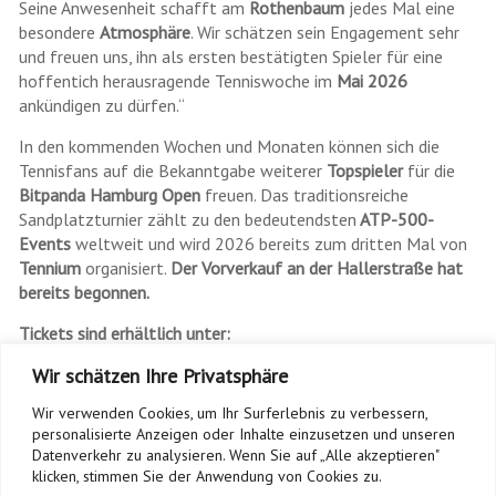
Seine Anwesenheit schafft am
Rothenbaum
jedes Mal eine
besondere
Atmosphäre
. Wir schätzen sein Engagement sehr
und freuen uns, ihn als ersten bestätigten Spieler für eine
hoffentich herausragende Tenniswoche im
Mai 2026
ankündigen zu dürfen.“
In den kommenden Wochen und Monaten können sich die
Tennisfans auf die Bekanntgabe weiterer
Topspieler
für die
Bitpanda Hamburg Open
freuen. Das traditionsreiche
Sandplatzturnier zählt zu den bedeutendsten
ATP-500-
Events
weltweit und wird 2026 bereits zum dritten Mal von
Tennium
organisiert.
Der Vorverkauf an der Hallerstraße hat
bereits begonnen.
Tickets sind erhältlich unter:
https://www.ticket-
Wir schätzen Ihre Privatsphäre
onlineshop.com/ols/hamburgopenatp500/
Wir verwenden Cookies, um Ihr Surferlebnis zu verbessern,
personalisierte Anzeigen oder Inhalte einzusetzen und unseren
Datenverkehr zu analysieren. Wenn Sie auf „Alle akzeptieren"
←
Kolumne Frank Kacmaczyk
klicken, stimmen Sie der Anwendung von Cookies zu.