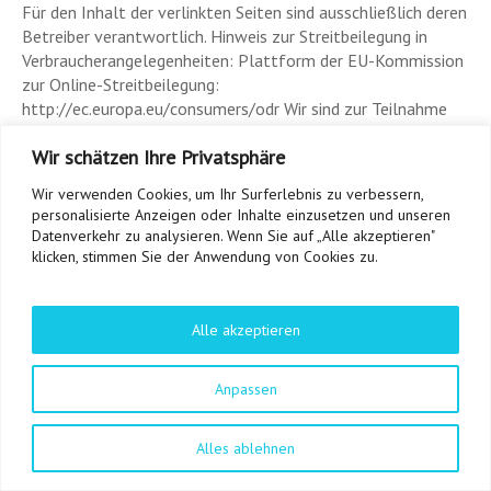
Für den Inhalt der verlinkten Seiten sind ausschließlich deren
Betreiber verantwortlich. Hinweis zur Streitbeilegung in
Verbraucherangelegenheiten: Plattform der EU-Kommission
zur Online-Streitbeilegung:
http://ec.europa.eu/consumers/odr Wir sind zur Teilnahme
an einem Streitbeilegungsverfahren vor einer
Wir schätzen Ihre Privatsphäre
Verbraucherschlichtungsstelle weder verpflichtet noch
bereit.
Wir verwenden Cookies, um Ihr Surferlebnis zu verbessern,
personalisierte Anzeigen oder Inhalte einzusetzen und unseren
Datenschutzerklärung:
Datenschutz
Datenverkehr zu analysieren. Wenn Sie auf „Alle akzeptieren"
klicken, stimmen Sie der Anwendung von Cookies zu.
Alle akzeptieren
Copyright © 2026
TF24magazin
. All rights reserved.
Theme:
Explore
von ThemeGrill Präsentiert von
WordPress
.
Tennis Online Magazin
Datenschutzerklärung
Impressum
Anpassen
Alles ablehnen