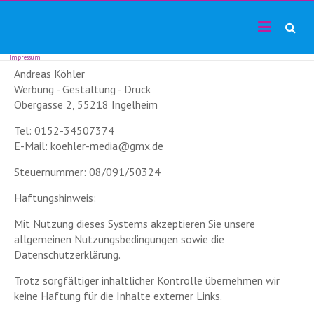
TF24magazin
Skip
Tennis
to
Online
content
Magazin
Impressum
Andreas Köhler
Werbung - Gestaltung - Druck
Obergasse 2, 55218 Ingelheim
Tel: 0152-34507374
E-Mail: koehler-media@gmx.de
Steuernummer: 08/091/50324
Haftungshinweis:
Mit Nutzung dieses Systems akzeptieren Sie unsere
allgemeinen Nutzungsbedingungen sowie die
Datenschutzerklärung.
Trotz sorgfältiger inhaltlicher Kontrolle übernehmen wir
keine Haftung für die Inhalte externer Links.