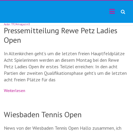
TF24magazin
Skip
Tennis
to
Online
content
Magazin
Autor:
TF24magazin3
Pressemitteilung Rewe Petz Ladies
Open
In Altenkirchen geht’s um die letzten freien Hauptfeldplätze
Acht Spielerinnen werden an diesem Montag bei den Rewe
Petz Ladies Open ihr erstes Teilziel erreichen: In den acht
Partien der zweiten Qualifikationsphase geht’s um die letzten
acht freien Plätze für das
Weiterlesen
Wiesbaden Tennis Open
News von der Wiesbaden Tennis Open Hallo zusammen, ich