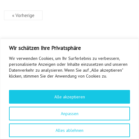
« Vorherige
Categories
Fitness-Gesundheit
Wir schätzen Ihre Privatsphäre
Kolumne
Wir verwenden Cookies, um Ihr Surferlebnis zu verbessern,
News-Turniere-Infos
personalisierte Anzeigen oder Inhalte einzusetzen und unseren
Oktober
Datenverkehr zu analysieren. Wenn Sie auf „Alle akzeptieren"
klicken, stimmen Sie der Anwendung von Cookies zu.
Padel
Vereine
Alle akzeptieren
Copyright © 2026
TF24magazin
. All rights reserved.
Anpassen
Theme:
Explore
von ThemeGrill Präsentiert von
WordPress
.
Tennis Online Magazin
Datenschutzerklärung
Impressum
Alles ablehnen