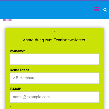
TF24magazin
Skip
Tennis
to
Online
content
Magazin
Newsletter
.
Anmeldung zum Tennisnewsletter.
Vorname*
Deine Stadt
E-Mail*
*