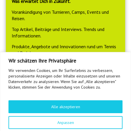
Was erwartet Dich in Zukunft.
Vorankündigung von Turnieren, Camps, Events und
Reisen.
Top Artikel, Beiträge und Interviews. Trends und
Informationen.
Produkte, Angebote und Innovationen rund um Tennis
und Padel.
Wir schätzen Ihre Privatsphäre
Deine Daten werden nur zu diesem Zweck genutzt, es
erfolgt keine Weitergabe an Dritte.
Wir verwenden Cookies, um Ihr Surferlebnis zu verbessern,
personalisierte Anzeigen oder Inhalte einzusetzen und unseren
Datenschutzerklärung
von tennisfreunde24.de
Datenverkehr zu analysieren. Wenn Sie auf „Alle akzeptieren"
klicken, stimmen Sie der Anwendung von Cookies zu.
Alle akzeptieren
Copyright © 2026
TF24magazin
. All rights reserved.
Anpassen
Theme:
Explore
von ThemeGrill Präsentiert von
WordPress
.