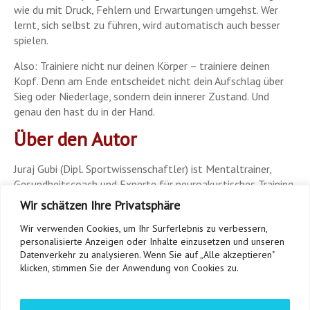
wie du mit Druck, Fehlern und Erwartungen umgehst. Wer
lernt, sich selbst zu führen, wird automatisch auch besser
spielen.
Also: Trainiere nicht nur deinen Körper – trainiere deinen
Kopf. Denn am Ende entscheidet nicht dein Aufschlag über
Sieg oder Niederlage, sondern dein innerer Zustand. Und
genau den hast du in der Hand.
Über den Autor
Juraj Gubi (Dipl. Sportwissenschaftler) ist Mentaltrainer,
Gesundheitscoach und Experte für neuroakustisches Training.
Mit seiner Marke NeuroBeats.eu unterstützt er Menschen
Wir schätzen Ihre Privatsphäre
dabei, Stress abzubauen, Fokus zu stärken und mentale
Wir verwenden Cookies, um Ihr Surferlebnis zu verbessern,
Balance zu finden – auf dem Tennisplatz und im Alltag.
personalisierte Anzeigen oder Inhalte einzusetzen und unseren
Datenverkehr zu analysieren. Wenn Sie auf „Alle akzeptieren"
www.neurobeats.eu
|
www.sporthera-akademie.com
|
klicken, stimmen Sie der Anwendung von Cookies zu.
www.gubi.de