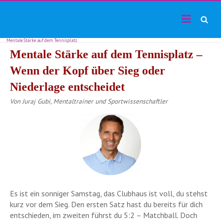
TF24magazin
Skip
Tennis
to
Online
content
Magazin
Mentale Stärke auf dem Tennisplatz
Mentale Stärke auf dem Tennisplatz –
Wenn der K
opf über S
ieg oder
Niederlage entscheidet
Von Juraj Gubi, Mentaltrainer und Sportwissenschaftler
Es ist ein sonniger Samstag, das Clubhaus ist voll, du stehst
kurz vor dem Sieg. Den ersten Satz hast du bereits für dich
entschieden, im zweiten führst du 5:2 – Matchball. Doch