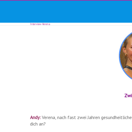
TF24magazin
Skip
Tennis
to
Online
content
Magazin
Interview-Verena
Zwi
Andy:
Verena, nach fast zwei Jahren gesundheitliche
dich an?