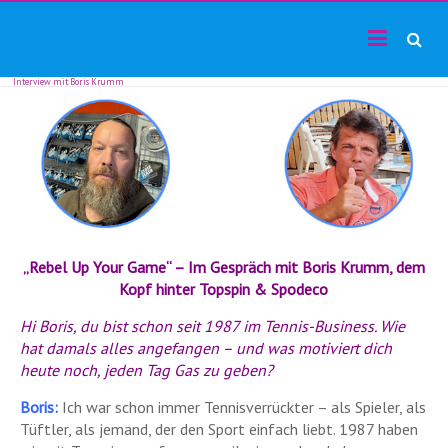
TF24magazin
Skip
Tennis
to
Online
content
Magazin
Interview mit Boris Krumm
„Rebel Up Your Game“ – Im Gespräch mit Boris Krumm, dem
Kopf hinter Topspin & Spodeco
Hi Boris, du bist schon seit 1987 im Tennis-Business. Wie
hat damals alles angefangen – und was motiviert dich
heute noch, jeden Tag Gas zu geben?
Boris:
Ich war schon immer Tennisverrückter – als Spieler, als
Tüftler, als jemand, der den Sport einfach liebt. 1987 haben