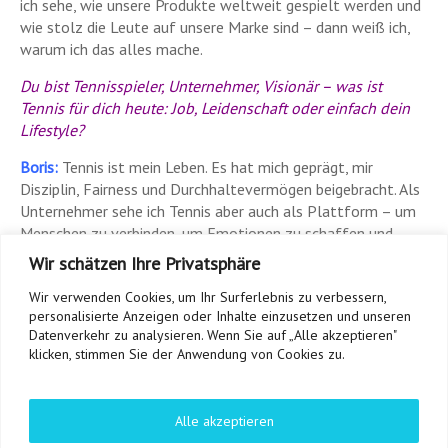
ich sehe, wie unsere Produkte weltweit gespielt werden und
wie stolz die Leute auf unsere Marke sind – dann weiß ich,
warum ich das alles mache.
Du bist Tennisspieler, Unternehmer, Visionär – was ist
Tennis für dich heute: Job, Leidenschaft oder einfach dein
Lifestyle?
Boris:
Tennis ist mein Leben. Es hat mich geprägt, mir
Disziplin, Fairness und Durchhaltevermögen beigebracht. Als
Unternehmer sehe ich Tennis aber auch als Plattform – um
Menschen zu verbinden, um Emotionen zu schaffen und
Innovationen voranzutreiben. Für mich ist Tennis kein Job
Wir schätzen Ihre Privatsphäre
und keine Pflicht – es ist mein Lifestyle. Und genau das will
Wir verwenden Cookies, um Ihr Surferlebnis zu verbessern,
ich mit Topspin zeigen: Tennis kann mehr sein als ein Sport –
personalisierte Anzeigen oder Inhalte einzusetzen und unseren
es kann ein Lebensgefühl sein.
Datenverkehr zu analysieren. Wenn Sie auf „Alle akzeptieren"
klicken, stimmen Sie der Anwendung von Cookies zu.
Danke für das interessante Gespräch, Boris.
Alle akzeptieren
ANZEIGE