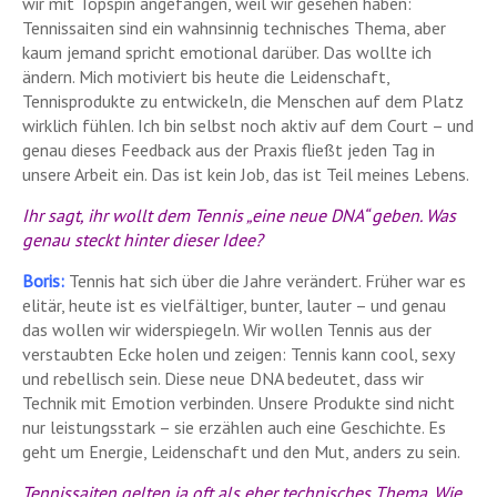
wir mit Topspin angefangen, weil wir gesehen haben:
Tennissaiten sind ein wahnsinnig technisches Thema, aber
kaum jemand spricht emotional darüber. Das wollte ich
ändern. Mich motiviert bis heute die Leidenschaft,
Tennisprodukte zu entwickeln, die Menschen auf dem Platz
wirklich fühlen. Ich bin selbst noch aktiv auf dem Court – und
genau dieses Feedback aus der Praxis fließt jeden Tag in
unsere Arbeit ein. Das ist kein Job, das ist Teil meines Lebens.
Ihr sagt, ihr wollt dem Tennis „eine neue DNA“ geben. Was
genau steckt hinter dieser Idee?
Boris:
Tennis hat sich über die Jahre verändert. Früher war es
elitär, heute ist es vielfältiger, bunter, lauter – und genau
das wollen wir widerspiegeln. Wir wollen Tennis aus der
verstaubten Ecke holen und zeigen: Tennis kann cool, sexy
und rebellisch sein. Diese neue DNA bedeutet, dass wir
Technik mit Emotion verbinden. Unsere Produkte sind nicht
nur leistungsstark – sie erzählen auch eine Geschichte. Es
geht um Energie, Leidenschaft und den Mut, anders zu sein.
Tennissaiten gelten ja oft als eher technisches Thema. Wie