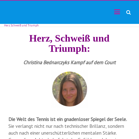
TF24magazin
Skip
Tennis
to
Online
content
Magazin
Herz Schweiß und Triumph
Herz, Schweiß und
Triumph:
Christina Bednarczyks
Kampf auf dem Court
Die Welt des Tennis ist ein gnadenloser Spiegel der Seele.
Sie verlangt nicht nur nach technischer Brillanz, sondern
auch nach einer unerschütterlichen mentalen Stärke.