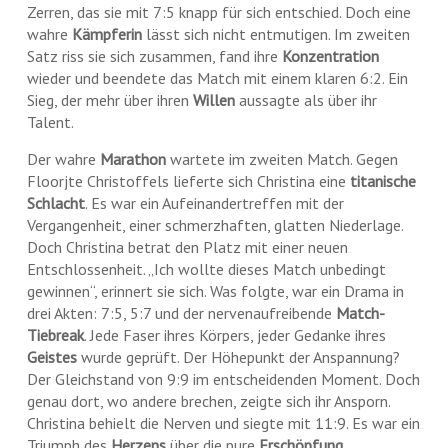
Zerren, das sie mit 7:5 knapp für sich entschied. Doch eine
wahre
Kämpferin
lässt sich nicht entmutigen. Im zweiten
Satz riss sie sich zusammen, fand ihre
Konzentration
wieder und beendete das Match mit einem klaren 6:2. Ein
Sieg, der mehr über ihren
Willen
aussagte als über ihr
Talent.
Der wahre
Marathon
wartete im zweiten Match. Gegen
Floorjte Christoffels lieferte sich Christina eine
titanische
Schlacht
. Es war ein Aufeinandertreffen mit der
Vergangenheit, einer schmerzhaften, glatten Niederlage.
Doch Christina betrat den Platz mit einer neuen
Entschlossenheit. „Ich wollte dieses Match unbedingt
gewinnen“, erinnert sie sich. Was folgte, war ein Drama in
drei Akten: 7:5, 5:7 und der nervenaufreibende
Match-
Tiebreak
. Jede Faser ihres Körpers, jeder Gedanke ihres
Geistes
wurde geprüft. Der Höhepunkt der Anspannung?
Der Gleichstand von 9:9 im entscheidenden Moment. Doch
genau dort, wo andere brechen, zeigte sich ihr Ansporn.
Christina behielt die Nerven und siegte mit 11:9. Es war ein
Triumph des
Herzens
über die pure
Erschöpfung.