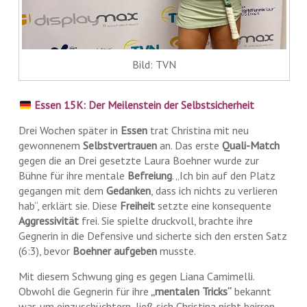
Bild: TVN
Essen 15K: Der Meilenstein der Selbstsicherheit
Drei Wochen später in
Essen
trat Christina mit neu
gewonnenem
Selbstvertrauen
an. Das erste
Quali-Match
gegen die an Drei gesetzte Laura Boehner wurde zur
Bühne für ihre mentale
Befreiung
. „Ich bin auf den Platz
gegangen mit dem
Gedanken
, dass ich nichts zu verlieren
hab“, erklärt sie. Diese
Freiheit
setzte eine konsequente
Aggressivität
frei. Sie spielte druckvoll, brachte ihre
Gegnerin in die Defensive und sicherte sich den ersten Satz
(6:3), bevor
Boehner aufgeben
musste.
Mit diesem Schwung ging es gegen Liana Camimelli.
Obwohl die Gegnerin für ihre
„mentalen Tricks“
bekannt
war, um einzuschüchtern, ließ sich Christina nicht beirren.