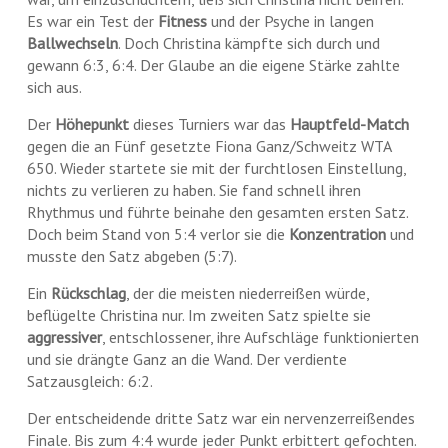
Es war ein Test der
Fitness
und der Psyche in langen
Ballwechseln
. Doch Christina kämpfte sich durch und
gewann 6:3, 6:4. Der Glaube an die eigene Stärke zahlte
sich aus.
Der
Höhepunkt
dieses Turniers war das
Hauptfeld-Match
gegen die an Fünf gesetzte Fiona Ganz/Schweitz WTA
650. Wieder startete sie mit der furchtlosen Einstellung,
nichts zu verlieren zu haben. Sie fand schnell ihren
Rhythmus und führte beinahe den gesamten ersten Satz.
Doch beim Stand von 5:4 verlor sie die
Konzentration
und
musste den Satz abgeben (5:7).
Ein
Rückschlag
, der die meisten niederreißen würde,
beflügelte Christina nur. Im zweiten Satz spielte sie
aggressiver
, entschlossener, ihre Aufschläge funktionierten
und sie drängte Ganz an die Wand. Der verdiente
Satzausgleich: 6:2.
Der entscheidende dritte Satz war ein nervenzerreißendes
Finale. Bis zum 4:4 wurde jeder Punkt erbittert gefochten.