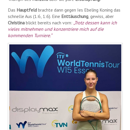
Das
Hauptfeld
brachte dann gegen Ies Ebeling Koning das
schnelle Aus (1:6, 1:6). Eine
Enttäuschung
, gewiss, aber
Christina
blickt bereits nach vorn:
„Trotz dessen kann ich
vieles mitnehmen und konzentriere mich auf die
kommenden Turniere.“