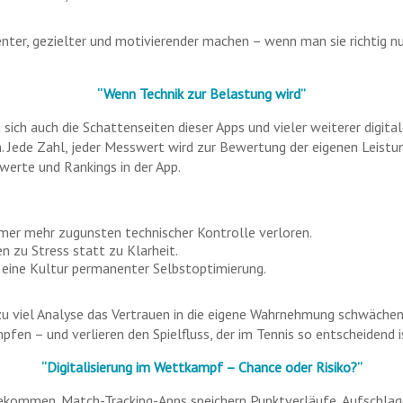
zienter, gezielter und motivierender machen – wenn man sie richtig
“Wenn Technik zur Belastung wird”
sich auch die Schattenseiten dieser Apps und vieler weiterer digital
. Jede Zahl, jeder Messwert wird zur Bewertung der eigenen Leistu
werte und Rankings in der App.
mmer mehr zugunsten technischer Kontrolle verloren.
n zu Stress statt zu Klarheit.
 eine Kultur permanenter Selbstoptimierung.
 zu viel Analyse das Vertrauen in die eigene Wahrnehmung schwächen
mpfen – und verlieren den Spielfluss, der im Tennis so entscheidend 
“Digitalisierung im Wettkampf – Chance oder Risiko?”
gekommen. Match-Tracking-Apps speichern Punktverläufe, Aufschlag