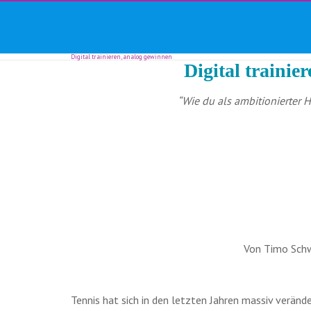
TF24magazin
Skip
Tennis
to
Online
content
Magazin
Digital trainieren, analog gewinnen
Digital trainie
“Wie du als ambitionierter 
Von Timo Schw
Tennis hat sich in den letzten Jahren massiv veränd